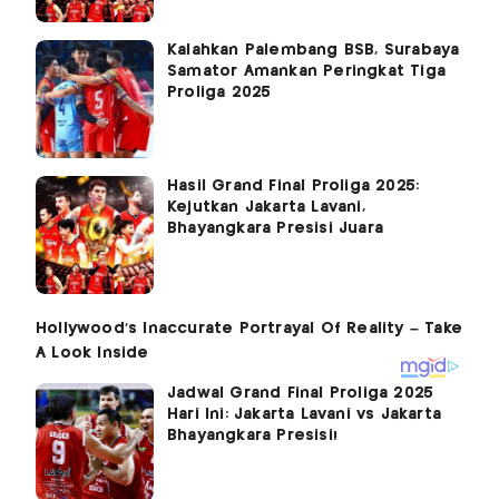
Kalahkan Palembang BSB, Surabaya
Samator Amankan Peringkat Tiga
Proliga 2025
Hasil Grand Final Proliga 2025:
Kejutkan Jakarta Lavani,
Bhayangkara Presisi Juara
Jadwal Grand Final Proliga 2025
Hari Ini: Jakarta Lavani vs Jakarta
Bhayangkara Presisi!