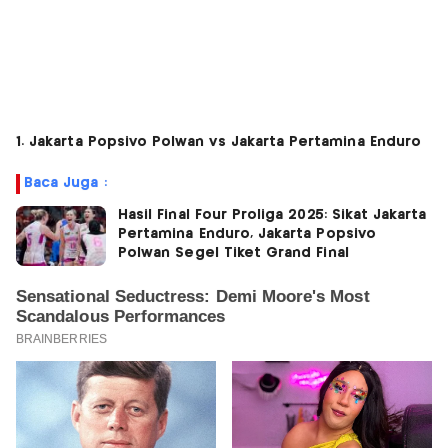
1. Jakarta Popsivo Polwan vs Jakarta Pertamina Enduro
Baca Juga :
Hasil Final Four Proliga 2025: Sikat Jakarta
Pertamina Enduro, Jakarta Popsivo
Polwan Segel Tiket Grand Final