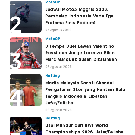
MotoGP
Jadwal Moto3 Inggris 2026:
Pembalap Indonesia Veda Ega
Pratama Finis Podium?
04 Agustus 2026
MotoGP
Ditempa Duel Lawan Valentino
Rossi dan Jorge Lorenzo Bikin
Marc Marquez Susah Dikalahkan
05 Agustus 2026
Netting
Media Malaysia Soroti Skandal
Pengaturan Skor yang Hantam Bulu
Tangkis Indonesia, Libatkan
Jafar/Felisha!
05 Agustus 2026
Netting
Usai Mundur dari BWF World
Championships 2026, Jafar/Felisha