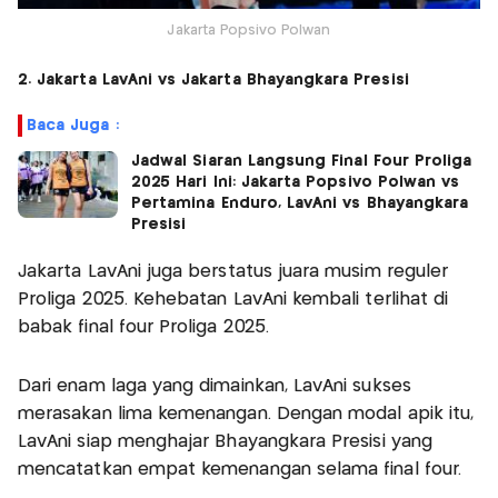
Jakarta Popsivo Polwan
2. Jakarta LavAni vs Jakarta Bhayangkara Presisi
Baca Juga :
Jadwal Siaran Langsung Final Four Proliga
2025 Hari Ini: Jakarta Popsivo Polwan vs
Pertamina Enduro, LavAni vs Bhayangkara
Presisi
Jakarta LavAni juga berstatus juara musim reguler
Proliga 2025. Kehebatan LavAni kembali terlihat di
babak final four Proliga 2025.
Dari enam laga yang dimainkan, LavAni sukses
merasakan lima kemenangan. Dengan modal apik itu,
LavAni siap menghajar Bhayangkara Presisi yang
mencatatkan empat kemenangan selama final four.