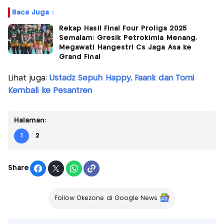
Baca Juga :
Rekap Hasil Final Four Proliga 2025
Semalam: Gresik Petrokimia Menang,
Megawati Hangestri Cs Jaga Asa ke
Grand Final
Lihat juga:
Ustadz Sepuh Happy, Faank dan Tomi
Kembali ke Pesantren
Halaman:
1
2
Share
Follow Okezone di Google News