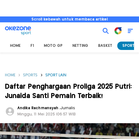
Scroll kebawah untuk membaca artikel
HOME
F1
MOTO GP
NETTING
BASKET
SPORT L
HOME
SPORTS
SPORT LAIN
Daftar Penghargaan Proliga 2025 Putri:
Junaida Santi Pemain Terbaik!
Andika Rachmansyah
,
Jurnalis
Minggu, 11 Mei 2025 |06:57 WIB