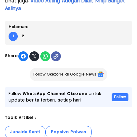
Lihat juga:
Video Akting Adegan Dilan, Mirip Banget
Aslinya
Halaman:
1
2
Share
Follow Okezone di Google News
Follow
WhatsApp Channel Okezone
untuk
Follow
update berita terbaru setiap hari
Topik Artikel :
Junaida Santi
Popsivo Polwan