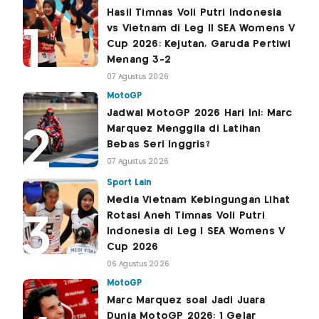
Hasil Timnas Voli Putri Indonesia
vs Vietnam di Leg II SEA Womens V
Cup 2026: Kejutan, Garuda Pertiwi
Menang 3-2
07 Agustus 2026
MotoGP
Jadwal MotoGP 2026 Hari Ini: Marc
Marquez Menggila di Latihan
Bebas Seri Inggris?
07 Agustus 2026
Sport Lain
Media Vietnam Kebingungan Lihat
Rotasi Aneh Timnas Voli Putri
Indonesia di Leg I SEA Womens V
Cup 2026
06 Agustus 2026
MotoGP
Marc Marquez soal Jadi Juara
Dunia MotoGP 2026: 1 Gelar