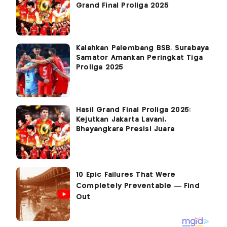
Grand Final Proliga 2025
Kalahkan Palembang BSB, Surabaya
Samator Amankan Peringkat Tiga
Proliga 2025
Hasil Grand Final Proliga 2025:
Kejutkan Jakarta Lavani,
Bhayangkara Presisi Juara