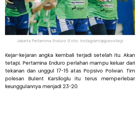
Jakarta Pertamina Enduro (Foto: Instagram/@jpevolley)
Kejar-kejaran angka kembali terjadi setelah itu. Akan
tetapi, Pertamina Enduro perlahan mampu keluar dari
tekanan dan unggul 17-15 atas Popsivo Polwan. Tim
polesan Bulent Karslioglu itu terus memperlebar
keunggulannya menjadi 23-20.