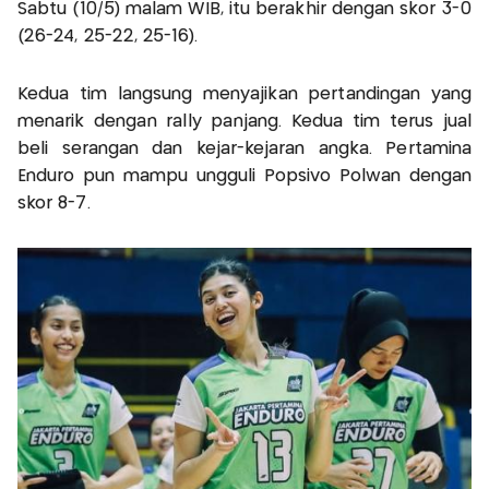
Sabtu (10/5) malam WIB, itu berakhir dengan skor 3-0
(26-24, 25-22, 25-16).
Kedua tim langsung menyajikan pertandingan yang
menarik dengan rally panjang. Kedua tim terus jual
beli serangan dan kejar-kejaran angka. Pertamina
Enduro pun mampu ungguli Popsivo Polwan dengan
skor 8-7.