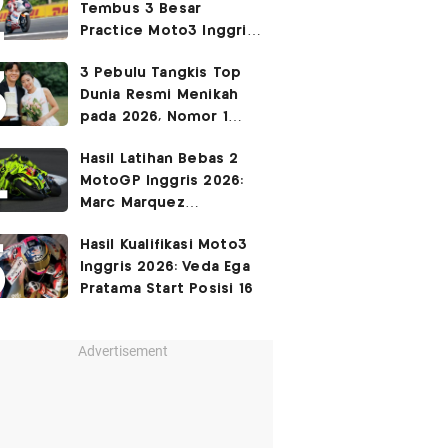
Tembus 3 Besar
Practice Moto3 Inggris
2026, Raih
Pole Position
3 Pebulu Tangkis Top
di Kualifikasi?
Dunia Resmi Menikah
pada 2026, Nomor 1
Couple Manis Indonesia
Hasil Latihan Bebas 2
MotoGP Inggris 2026:
Marc Marquez
Keempat, Fabio Di
Hasil Kualifikasi Moto3
Giannantonio Tercepat
Inggris 2026: Veda Ega
Pratama Start Posisi 16
Advertisement