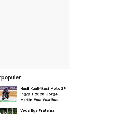
rpopuler
Hasil Kualifikasi MotoGP
Inggris 2026: Jorge
Martin
Pole Position
,
Marc Marquez Start
Veda Ega Pratama
Posisi 6!