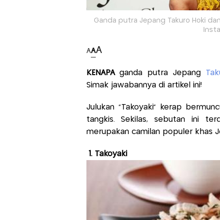
Ganda putra Jepang Takuro Hoki dan Y
Inst
A
A
A
KENAPA
ganda putra Jepang
Tak
Simak jawabannya di artikel ini!
Julukan “Takoyaki” kerap bermunc
tangkis. Sekilas, sebutan ini te
merupakan camilan populer khas Je
1. Takoyaki