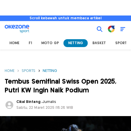
Scroll kebawah untuk membaca artikel
HOME
F1
MOTO GP
NETTING
BASKET
SPORT L
HOME
SPORTS
NETTING
Tembus Semifinal Swiss Open 2025,
Putri KW Ingin Naik Podium
Cikal Bintang
,
Jurnalis
Sabtu, 22 Maret 2025 |18:28 WIB