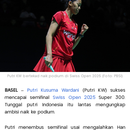
Putri KW bertekad naik podium di Swiss Open 2025 (Foto: PBSI)
BASEL –
Putri Kusuma Wardani
(Putri KW) sukses
mencapai semifinal
Swiss Open 2025
Super 300.
Tunggal putri Indonesia itu lantas mengungkap
ambisi naik ke podium.
Putri menembus semifinal usai mengalahkan Han