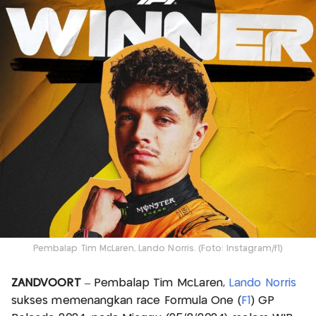
Pembalap Tim McLaren, Lando Norris. (Foto: Instagram/f1)
ZANDVOORT
– Pembalap Tim McLaren,
Lando Norris
sukses memenangkan race Formula One (
F1
) GP