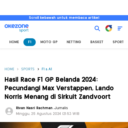
Scroll kebawah untuk membaca artikel
HOME
F1
MOTO GP
NETTING
BASKET
SPORT L
HOME
SPORTS
F1 & A1
Hasil Race F1 GP Belanda 2024:
Pecundangi Max Verstappen, Lando
Norris Menang di Sirkuit Zandvoort
Rivan Nasri Rachman
,
Jurnalis
Minggu, 25 Agustus 2024 |21:53 WIB