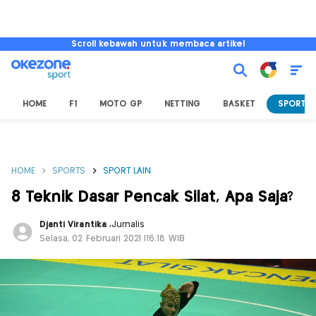
Scroll kebawah untuk membaca artikel
HOME
F1
MOTO GP
NETTING
BASKET
SPORT L
HOME
SPORTS
SPORT LAIN
8 Teknik Dasar Pencak Silat, Apa Saja?
Djanti Virantika
,
Jurnalis
Selasa, 02 Februari 2021 |16:18 WIB