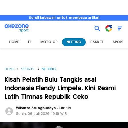
Scroll kebawah untuk membaca artikel
HOME
F1
MOTO GP
NETTING
BASKET
SPORT L
HOME
SPORTS
NETTING
Kisah Pelatih Bulu Tangkis asal
Indonesia Flandy Limpele, Kini Resmi
Latih Timnas Republik Ceko
Wikanto Arungbudoyo
,
Jurnalis
Senin, 06 Juli 2026 |19:19 WIB