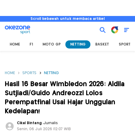
Scroll kebawah untuk membaca artikel
HOME
F1
MOTO GP
NETTING
BASKET
SPORT L
HOME
SPORTS
NETTING
Hasil 16 Besar Wimbledon 2026: Aldila
Sutjiadi/Guido Andreozzi Lolos
Perempatfinal Usai Hajar Unggulan
Kedelapan!
Cikal Bintang
,
Jurnalis
Senin, 06 Juli 2026 |12:07 WIB