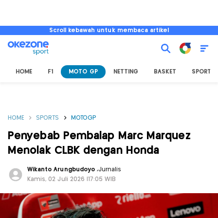
Scroll kebawah untuk membaca artikel
HOME
F1
MOTO GP
NETTING
BASKET
SPORT L
HOME
SPORTS
MOTOGP
Penyebab Pembalap Marc Marquez
Menolak CLBK dengan Honda
Wikanto Arungbudoyo
,
Jurnalis
Kamis, 02 Juli 2026 |17:05 WIB