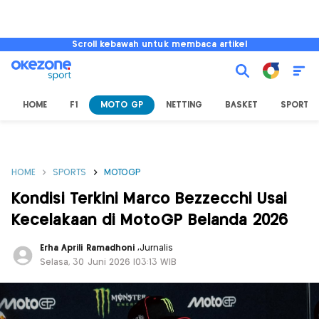
Scroll kebawah untuk membaca artikel
HOME
F1
MOTO GP
NETTING
BASKET
SPORT L
HOME
SPORTS
MOTOGP
Kondisi Terkini Marco Bezzecchi Usai
Kecelakaan di MotoGP Belanda 2026
Erha Aprili Ramadhoni
,
Jurnalis
Selasa, 30 Juni 2026 |03:13 WIB