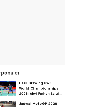
rpopuler
Hasil Drawing BWF
World Championships
2026: Alwi Farhan Lalui
Jalur Berat, Fajar/Fikri
Jadwal MotoGP 2026
Dapat
Bye