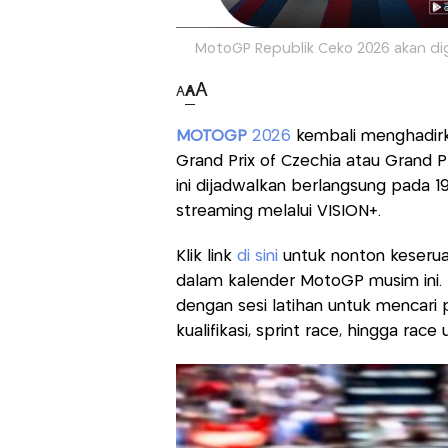
MotoGP Republik Ceko 2026 akan digel
A
A
A
MOTOGP
2026
kembali menghadirka
Grand Prix of Czechia atau Grand Pr
ini dijadwalkan berlangsung pada 19
streaming melalui VISION+.
Klik link
di sini
untuk nonton keserua
dalam kalender MotoGP musim ini.
dengan sesi latihan untuk mencari
kualifikasi, sprint race, hingga race