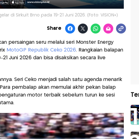
ar di Sirkuit Brno pada 19-21 Juni 2026. (Foto: VISION+)
Share
n persaingan seru melalui seri Monster Energy
ix
MotoGP Republik Ceko 2026
. Rangkaian balapan
–21 Juni 2026 dan bisa disaksikan secara live
nnya. Seri Ceko menjadi salah satu agenda menarik
 Para pembalap akan memulai akhir pekan balap
Te
 pengaturan motor terbaik sebelum turun ke sesi
 utama.