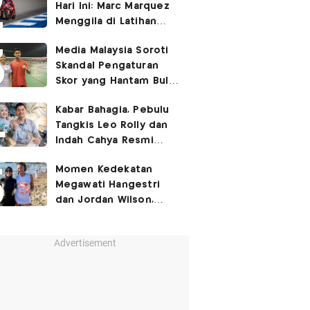
Hari Ini: Marc Marquez
Menggila di Latihan
Bebas Seri Inggris?
Media Malaysia Soroti
Skandal Pengaturan
Skor yang Hantam Bulu
Tangkis Indonesia,
Kabar Bahagia, Pebulu
Libatkan Jafar/Felisha!
Tangkis Leo Rolly dan
Indah Cahya Resmi
Nikah di Mekkah!
Momen Kedekatan
Megawati Hangestri
dan Jordan Wilson,
Liburan Bareng Hyundai
Hillstate di Pantai!
Advertisement