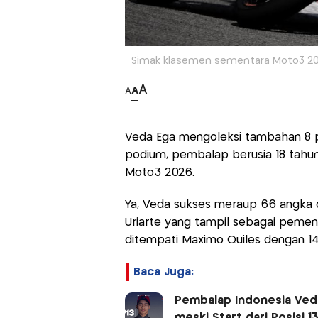
Simak klasemen sementara Moto3 2026
A
A
A
Veda Ega mengoleksi tambahan 8 poin
podium, pembalap berusia 18 tahun
Moto3 2026.
Ya, Veda sukses meraup 66 angka dari
Uriarte yang tampil sebagai pemen
ditempati Maximo Quiles dengan 14
Baca Juga:
Pembalap Indonesia Veda
meski Start dari Posisi 13