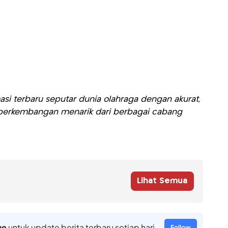
si terbaru seputar dunia olahraga dengan akurat,
ti perkembangan menarik dari berbagai cabang
Lihat Semua
ne
untuk update berita terbaru setiap hari
Follow