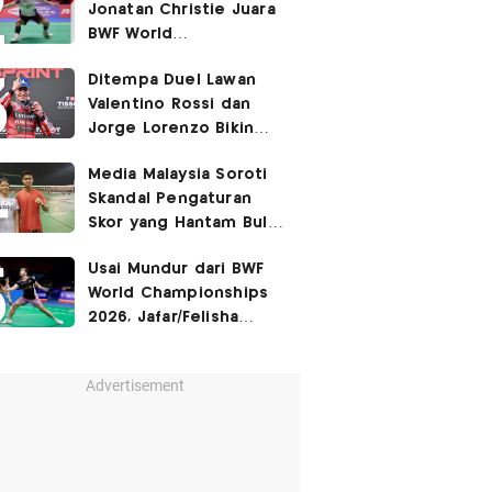
Jonatan Christie Juara
BWF World
Championships 2026?
Ditempa Duel Lawan
Valentino Rossi dan
Jorge Lorenzo Bikin
Marc Marquez Susah
Media Malaysia Soroti
Dikalahkan
Skandal Pengaturan
Skor yang Hantam Bulu
Tangkis Indonesia,
Usai Mundur dari BWF
Libatkan Jafar/Felisha!
World Championships
2026, Jafar/Felisha
Masih Bisa Bela
Indonesia di Asian
Advertisement
Games 2026