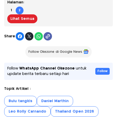
Halaman:
1
2
Lihat Semua
Share
Follow Okezone di Google News
Follow
WhatsApp Channel Okezone
untuk
Follow
update berita terbaru setiap hari
Topik Artikel :
Bulu tangkis
Daniel Marthin
Leo Rolly Carnando
Thailand Open 2026