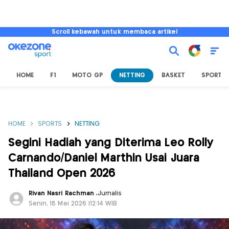
Scroll kebawah untuk membaca artikel
HOME
F1
MOTO GP
NETTING
BASKET
SPORT L
HOME
SPORTS
NETTING
Segini Hadiah yang Diterima Leo Rolly
Carnando/Daniel Marthin Usai Juara
Thailand Open 2026
Rivan Nasri Rachman
,
Jurnalis
Senin, 18 Mei 2026 |12:14 WIB