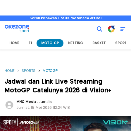
Scroll kebawah untuk membaca artikel
HOME
F1
MOTO GP
NETTING
BASKET
SPORT L
HOME
SPORTS
MOTOGP
Jadwal dan Link Live Streaming
MotoGP Catalunya 2026 di Vision+
MNC Media
,
Jurnalis
Jum'at, 15 Mei 2026 |12:24 WIB