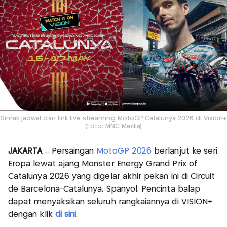
Simak jadwal dan link live streaming MotoGP Catalunya 2026 di Vision+
(Foto: MNC Media)
JAKARTA –
Persaingan
MotoGP 2026
berlanjut ke seri
Eropa lewat ajang Monster Energy Grand Prix of
Catalunya 2026 yang digelar akhir pekan ini di Circuit
de Barcelona-Catalunya, Spanyol. Pencinta balap
dapat menyaksikan seluruh rangkaiannya di VISION+
dengan klik
di sini
.