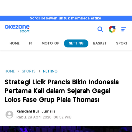
Scroll kebawah untuk membaca artikel
HOME
F1
MOTO GP
NETTING
BASKET
SPORT L
HOME
SPORTS
NETTING
Strategi Licik Prancis Bikin Indonesia
Pertama Kali dalam Sejarah Gagal
Lolos Fase Grup Piala Thomas!
Ramdani Bur
,
Jurnalis
Rabu, 29 April 2026 |06:52 WIB