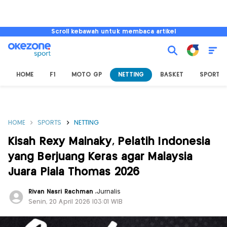
Scroll kebawah untuk membaca artikel
HOME
F1
MOTO GP
NETTING
BASKET
SPORT L
HOME
SPORTS
NETTING
Kisah Rexy Mainaky, Pelatih Indonesia
yang Berjuang Keras agar Malaysia
Juara Piala Thomas 2026
Rivan Nasri Rachman
,
Jurnalis
Senin, 20 April 2026 |03:01 WIB