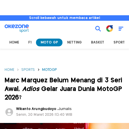
Scroll kebawah untuk membaca artikel
HOME
F1
MOTO GP
NETTING
BASKET
SPORT L
HOME
SPORTS
MOTOGP
Marc Marquez Belum Menang di 3 Seri
Awal,
Adios
Gelar Juara Dunia MotoGP
2026?
Wikanto Arungbudoyo
,
Jurnalis
Senin, 30 Maret 2026 |13:40 WIB