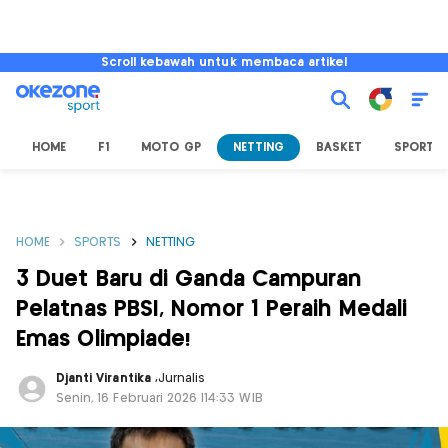
Scroll kebawah untuk membaca artikel
HOME
F1
MOTO GP
NETTING
BASKET
SPORT L
HOME
SPORTS
NETTING
3 Duet Baru di Ganda Campuran
Pelatnas PBSI, Nomor 1 Peraih Medali
Emas Olimpiade!
Djanti Virantika
,
Jurnalis
Senin, 16 Februari 2026 |14:33 WIB