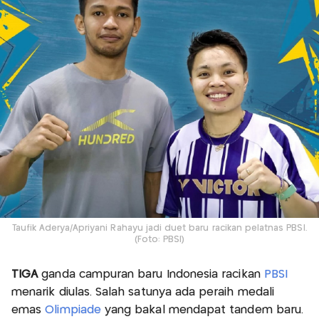
Taufik Aderya/Apriyani Rahayu jadi duet baru racikan pelatnas PBSI.
(Foto: PBSI)
TIGA
ganda campuran baru Indonesia racikan
PBSI
menarik diulas. Salah satunya ada peraih medali
emas
Olimpiade
yang bakal mendapat tandem baru.