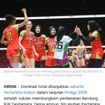
Jakarta Pertamina Enduro menang atas Bandung BJB Tandamata di
Proliga 2026. (Foto: Instagram/jpevolley)
GRESIK
– Dominasi total ditunjukkan
Jakarta
Pertamina Enduro
dalam lanjutan
Proliga 2026
setelah sukses membungkam perlawanan Bandung
BJB Tandamata. Tanpa ampun, tim asuhan Pertamina