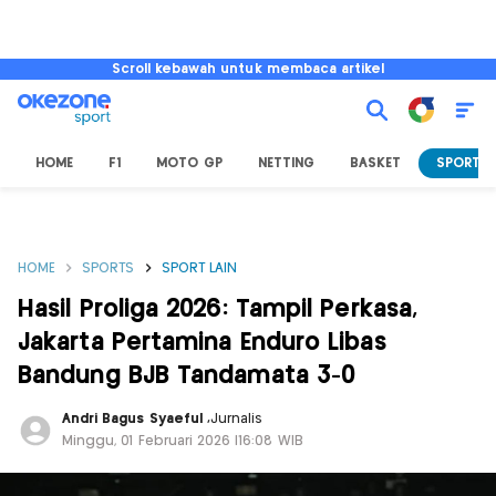
Scroll kebawah untuk membaca artikel
HOME
F1
MOTO GP
NETTING
BASKET
SPORT L
HOME
SPORTS
SPORT LAIN
Hasil Proliga 2026: Tampil Perkasa,
Jakarta Pertamina Enduro Libas
Bandung BJB Tandamata 3-0
Andri Bagus Syaeful
,
Jurnalis
Minggu, 01 Februari 2026 |16:08 WIB