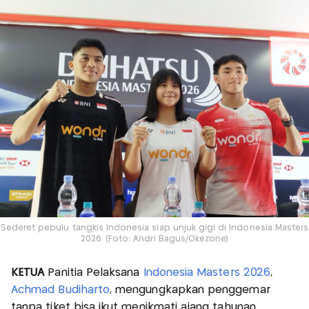
Sederet pebulu tangkis Indonesia siap unjuk gigi di Indonesia Masters
2026. (Foto: Andri Bagus/Okezone)
KETUA
Panitia Pelaksana
Indonesia Masters 2026
,
Achmad Budiharto
, mengungkapkan penggemar
tanpa tiket bisa ikut menikmati ajang tahunan