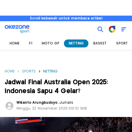
Scroll kebawah untuk membaca artikel
HOME
F1
MOTO GP
NETTING
BASKET
SPORT L
HOME
SPORTS
NETTING
Jadwal Final Australia Open 2025:
Indonesia Sapu 4 Gelar?
Wikanto Arungbudoyo
,
Jurnalis
Minggu, 23 November 2025 |00:10 WIB