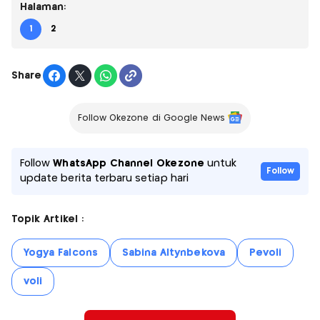
Halaman:
1
2
Share
Follow Okezone di Google News
Follow
WhatsApp Channel Okezone
untuk
Follow
update berita terbaru setiap hari
Topik Artikel :
Yogya Falcons
Sabina Altynbekova
Pevoli
voli