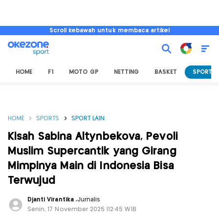
Scroll kebawah untuk membaca artikel
HOME
F1
MOTO GP
NETTING
BASKET
SPORT L
HOME
SPORTS
SPORT LAIN
Kisah Sabina Altynbekova, Pevoli
Muslim Supercantik yang Girang
Mimpinya Main di Indonesia Bisa
Terwujud
Djanti Virantika
,
Jurnalis
Senin, 17 November 2025 |12:45 WIB