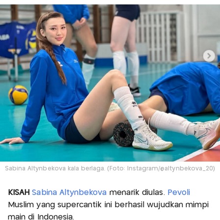
Sabina Altynbekova kala berlaga. (Foto: Instagram/@altynbekova_20)
KISAH
Sabina Altynbekova
menarik diulas.
Pevoli
Muslim yang supercantik ini berhasil wujudkan mimpi
main di Indonesia.