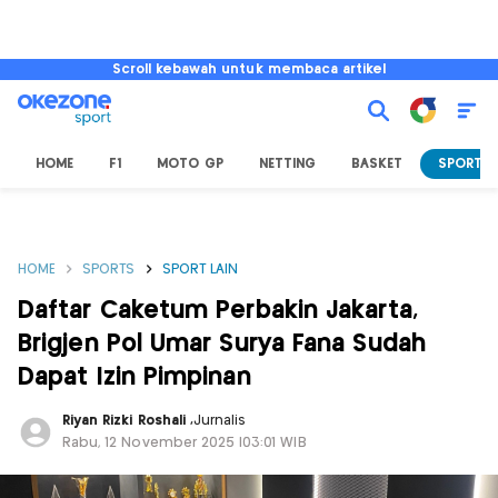
Scroll kebawah untuk membaca artikel
HOME
F1
MOTO GP
NETTING
BASKET
SPORT L
HOME
SPORTS
SPORT LAIN
Daftar Caketum Perbakin Jakarta,
Brigjen Pol Umar Surya Fana Sudah
Dapat Izin Pimpinan
Riyan Rizki Roshali
,
Jurnalis
Rabu, 12 November 2025 |03:01 WIB