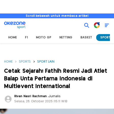
Scroll kebawah untuk membaca artikel
HOME
F1
MOTO GP
NETTING
BASKET
SPORT L
HOME
SPORTS
SPORT LAIN
Cetak Sejarah! Fathih Resmi Jadi Atlet
Balap Unta Pertama Indonesia di
Multievent International
Rivan Nasri Rachman
,
Jurnalis
Selasa, 28 Oktober 2025 |15:11 WIB