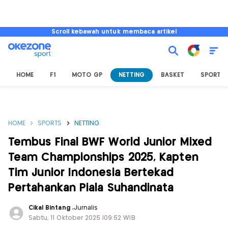
Scroll kebawah untuk membaca artikel
HOME
F1
MOTO GP
NETTING
BASKET
SPORT L
HOME
SPORTS
NETTING
Tembus Final BWF World Junior Mixed
Team Championships 2025, Kapten
Tim Junior Indonesia Bertekad
Pertahankan Piala Suhandinata
Cikal Bintang
,
Jurnalis
Sabtu, 11 Oktober 2025 |09:52 WIB