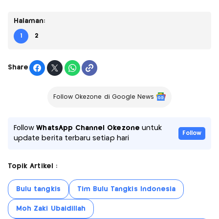
Halaman:
1
2
Share
Follow Okezone di Google News
Follow
WhatsApp Channel Okezone
untuk
Follow
update berita terbaru setiap hari
Topik Artikel :
Bulu tangkis
Tim Bulu Tangkis Indonesia
Moh Zaki Ubaidillah