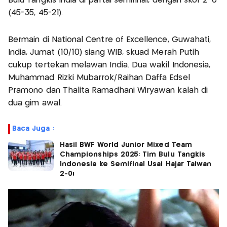
Bulu Tangkis India di partai semifinal, dengan skor 2-0
(45-35, 45-21).
Bermain di National Centre of Excellence, Guwahati,
India, Jumat (10/10) siang WIB, skuad Merah Putih
cukup tertekan melawan India. Dua wakil Indonesia,
Muhammad Rizki Mubarrok/Raihan Daffa Edsel
Pramono dan Thalita Ramadhani Wiryawan kalah di
dua gim awal.
Baca Juga :
Hasil BWF World Junior Mixed Team
Championships 2025: Tim Bulu Tangkis
Indonesia ke Semifinal Usai Hajar Taiwan
2-0!