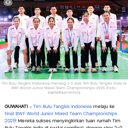
Tim Bulu Tangkis Indonesia menang 2-0 atas Tim Bulu Tangkis India di
BWF World Junior Mixed Team Championships 2025 (Foto:
X/@INABadminton)
GUWAHATI –
Tim Bulu Tangkis Indonesia
melaju ke
Final BWF World Junior Mixed Team Championships
2025
! Mereka sukses menyingkirkan tuan rumah Tim