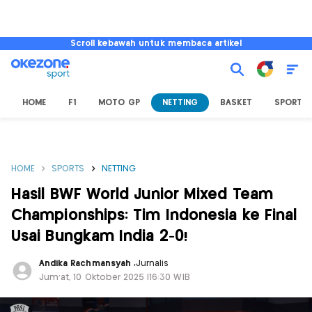
Scroll kebawah untuk membaca artikel
HOME
F1
MOTO GP
NETTING
BASKET
SPORT L
HOME
SPORTS
NETTING
Hasil BWF World Junior Mixed Team
Championships: Tim Indonesia ke Final
Usai Bungkam India 2-0!
Andika Rachmansyah
,
Jurnalis
Jum'at, 10 Oktober 2025 |16:30 WIB