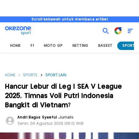
Scroll kebawah untuk membaca artikel
HOME
F1
MOTO GP
NETTING
BASKET
SPORT L
HOME
SPORTS
SPORT LAIN
Hancur Lebur di Leg I SEA V League
2025, Timnas Voli Putri Indonesia
Bangkit di Vietnam?
Andri Bagus Syaeful
,
Jurnalis
Senin, 04 Agustus 2025 |06:12 WIB