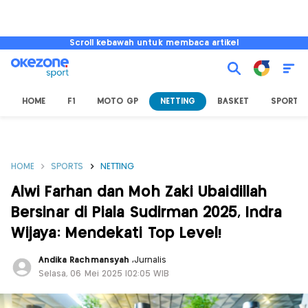
Scroll kebawah untuk membaca artikel
HOME
F1
MOTO GP
NETTING
BASKET
SPORT L
HOME
SPORTS
NETTING
Alwi Farhan dan Moh Zaki Ubaidillah
Bersinar di Piala Sudirman 2025, Indra
Wijaya: Mendekati Top Level!
Andika Rachmansyah
,
Jurnalis
Selasa, 06 Mei 2025 |02:05 WIB