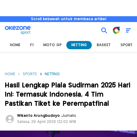
Scroll kebawah untuk membaca artikel
HOME
F1
MOTO GP
NETTING
BASKET
SPORT L
HOME
SPORTS
NETTING
Hasil Lengkap Piala Sudirman 2025 Hari
Ini: Termasuk Indonesia, 4 Tim
Pastikan Tiket ke Perempatfinal
Wikanto Arungbudoyo
,
Jurnalis
Selasa, 29 April 2025 |22:02 WIB