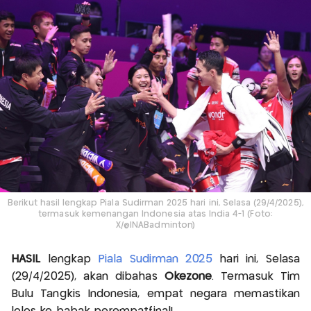
Berikut hasil lengkap Piala Sudirman 2025 hari ini, Selasa (29/4/2025),
termasuk kemenangan Indonesia atas India 4-1 (Foto:
X/@INABadminton)
HASIL
lengkap
Piala Sudirman 2025
hari ini, Selasa
(29/4/2025), akan dibahas
Okezone
. Termasuk Tim
Bulu Tangkis Indonesia, empat negara memastikan