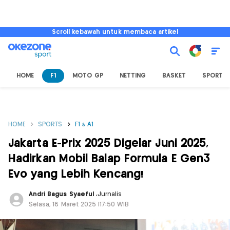
Scroll kebawah untuk membaca artikel
HOME
F1
MOTO GP
NETTING
BASKET
SPORT L
HOME
SPORTS
F1 & A1
Jakarta E-Prix 2025 Digelar Juni 2025,
Hadirkan Mobil Balap Formula E Gen3
Evo yang Lebih Kencang!
Andri Bagus Syaeful
,
Jurnalis
Selasa, 18 Maret 2025 |17:50 WIB