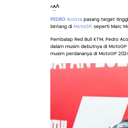
A
A
A
PEDRO
Acosta
pasang target tingg
bintang di
MotoGP
, seperti Marc M
Pembalap Red Bull KTM, Pedro Ac
dalam musim debutnya di MotoGP p
musim perdananya di MotoGP 2024 d