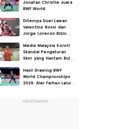
Jonatan Christie Juara
BWF World
Championships 2026?
Ditempa Duel Lawan
Valentino Rossi dan
Jorge Lorenzo Bikin
Marc Marquez Susah
Media Malaysia Soroti
Dikalahkan
Skandal Pengaturan
Skor yang Hantam Bulu
Tangkis Indonesia,
Hasil Drawing BWF
Libatkan Jafar/Felisha!
World Championships
2026: Alwi Farhan Lalui
Jalur Berat, Fajar/Fikri
Dapat
Bye
Advertisement