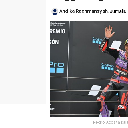
Andika Rachmansyah
, Jurnal
Pedro Acosta kal