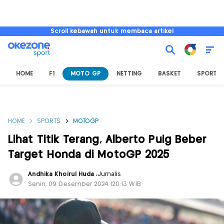
Scroll kebawah untuk membaca artikel
HOME
F1
MOTO GP
NETTING
BASKET
SPORT L
HOME
SPORTS
MOTOGP
Lihat Titik Terang, Alberto Puig Beber
Target Honda di MotoGP 2025
Andhika Khoirul Huda
,
Jurnalis
Senin, 09 Desember 2024 |20:13 WIB