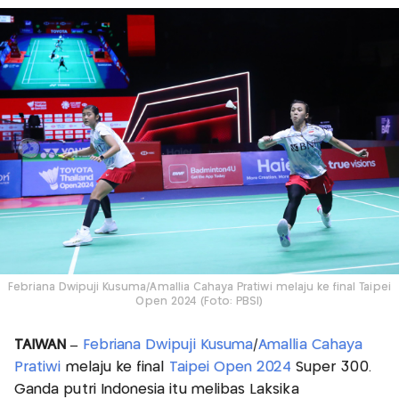
Febriana Dwipuji Kusuma/Amallia Cahaya Pratiwi melaju ke final Taipei
Open 2024 (Foto: PBSI)
TAIWAN –
Febriana Dwipuji Kusuma
/
Amallia Cahaya
Pratiwi
melaju ke final
Taipei Open 2024
Super 300.
Ganda putri Indonesia itu melibas Laksika