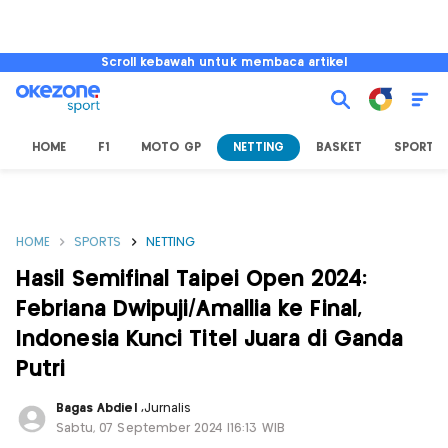
Scroll kebawah untuk membaca artikel
HOME
F1
MOTO GP
NETTING
BASKET
SPORT L
HOME
SPORTS
NETTING
Hasil Semifinal Taipei Open 2024:
Febriana Dwipuji/Amallia ke Final,
Indonesia Kunci Titel Juara di Ganda
Putri
Bagas Abdiel
,
Jurnalis
Sabtu, 07 September 2024 |16:13 WIB