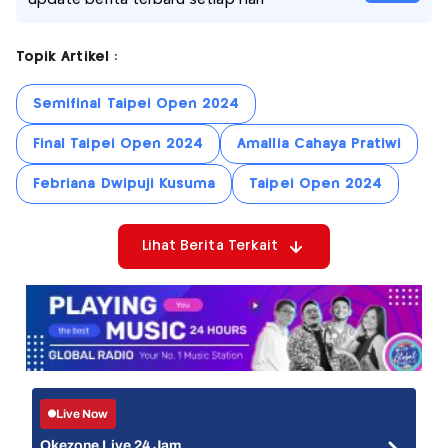
update berita terbaru setiap hari
Topik Artikel :
Semifinal Taipei Open 2024
Final Taipei Open 2024
Amallia Cahaya Pratiwi
Febriana Dwipuji Kusuma
Taipei Open 2024
Lihat Berita Terkait
Live Now
Okezone Live 24 Jam