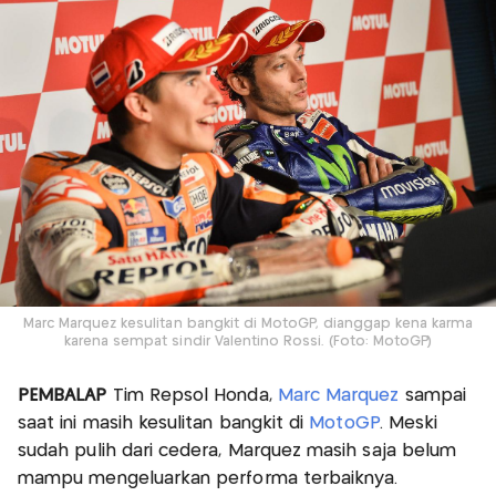
Marc Marquez kesulitan bangkit di MotoGP, dianggap kena karma
karena sempat sindir Valentino Rossi. (Foto: MotoGP)
PEMBALAP
Tim Repsol Honda,
Marc Marquez
sampai
saat ini masih kesulitan bangkit di
MotoGP
. Meski
sudah pulih dari cedera, Marquez masih saja belum
mampu mengeluarkan performa terbaiknya.