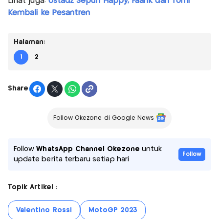
Lihat juga:
Ustadz Sepuh Happy, Faank dan Tomi
Kembali ke Pesantren
Halaman:
1
2
Share
Follow Okezone di Google News
Follow
WhatsApp Channel Okezone
untuk
Follow
update berita terbaru setiap hari
Topik Artikel :
Valentino Rossi
MotoGP 2023