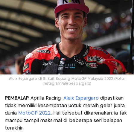
Aleix Espargaro di Sirkuit Sepang MotoGP Malaysia 2022 (Foto:
Instagram/aleixespargaro)
PEMBALAP
Aprilia Racing,
Aleix Espargaro
dipastikan
tidak memiliki kesempatan untuk meraih gelar juara
dunia
MotoGP 2022
. Hal tersebut dikarenakan, ia tak
mampu tampil maksimal di beberapa seri balapan
terakhir.