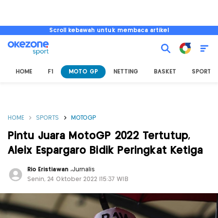
Scroll kebawah untuk membaca artikel
HOME
F1
MOTO GP
NETTING
BASKET
SPORT L
HOME
SPORTS
MOTOGP
Pintu Juara MotoGP 2022 Tertutup,
Aleix Espargaro Bidik Peringkat Ketiga
Rio Eristiawan
,
Jurnalis
Senin, 24 Oktober 2022 |15:37 WIB