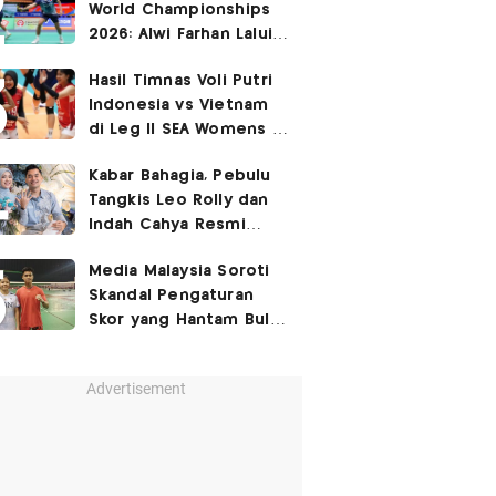
World Championships
2026: Alwi Farhan Lalui
Jalur Berat, Fajar/Fikri
Hasil Timnas Voli Putri
Dapat
Bye
Indonesia vs Vietnam
di Leg II SEA Womens V
Cup 2026: Kejutan,
Kabar Bahagia, Pebulu
Garuda Pertiwi Menang
Tangkis Leo Rolly dan
3-2
Indah Cahya Resmi
Nikah di Mekkah!
Media Malaysia Soroti
Skandal Pengaturan
Skor yang Hantam Bulu
Tangkis Indonesia,
Libatkan Jafar/Felisha!
Advertisement