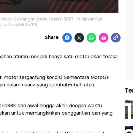
Motor Cadangan pada Musim 2027, Ini Alasannya
(Ilustrasi/MotoGP)
Share
ubahan aturan menjadi hanya satu motor akan terasa
ti motor tergantung kondisi. Sementara MotoGP
pan dalam cuaca yang berubah-ubah atau
Te
WorldSBK dari awal hingga akhir, dengan waktu
tapkan untuk memungkinkan penggantian ban yang