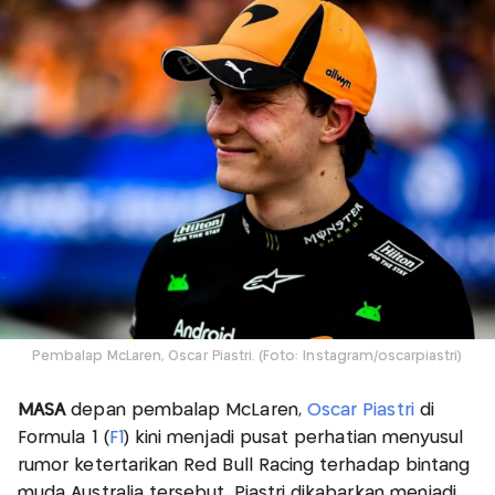
Pembalap McLaren, Oscar Piastri. (Foto: Instagram/oscarpiastri)
MASA
depan pembalap McLaren,
Oscar Piastri
di
Formula 1 (
F1
) kini menjadi pusat perhatian menyusul
rumor ketertarikan Red Bull Racing terhadap bintang
muda Australia tersebut. Piastri dikabarkan menjadi