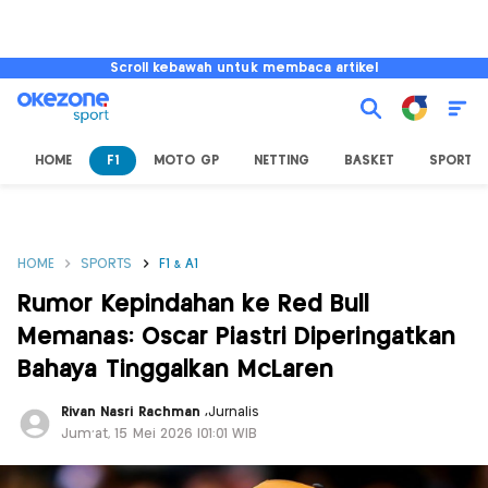
Scroll kebawah untuk membaca artikel
HOME
F1
MOTO GP
NETTING
BASKET
SPORT L
HOME
SPORTS
F1 & A1
Rumor Kepindahan ke Red Bull
Memanas: Oscar Piastri Diperingatkan
Bahaya Tinggalkan McLaren
Rivan Nasri Rachman
,
Jurnalis
Jum'at, 15 Mei 2026 |01:01 WIB