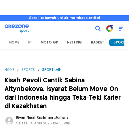
Scroll kebawah untuk membaca artikel
HOME
F1
MOTO GP
NETTING
BASKET
SPORT L
HOME
SPORTS
SPORT LAIN
Kisah Pevoli Cantik Sabina
Altynbekova, Isyarat Belum Move On
dari Indonesia hingga Teka-Teki Karier
di Kazakhstan
Rivan Nasri Rachman
,
Jurnalis
Selasa, 14 April 2026 |04:01 WIB