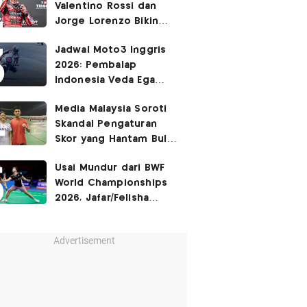
Valentino Rossi dan
Jorge Lorenzo Bikin
Marc Marquez Susah
Jadwal Moto3 Inggris
Dikalahkan
2026: Pembalap
Indonesia Veda Ega
Pratama Finis Podium?
Media Malaysia Soroti
Skandal Pengaturan
Skor yang Hantam Bulu
Tangkis Indonesia,
Usai Mundur dari BWF
Libatkan Jafar/Felisha!
World Championships
2026, Jafar/Felisha
Masih Bisa Bela
Indonesia di Asian
Advertisement
Games 2026