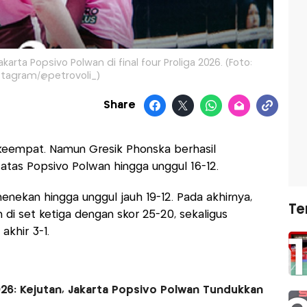
arta Popsivo Polwan di final four Proliga 2026. (Foto:
stagram/@petrovoli_)
Share
et keempat. Namun Gresik Phonska berhasil
atas Popsivo Polwan hingga unggul 16-12.
menekan hingga unggul jauh 19-12. Pada akhirnya,
Te
i set ketiga dengan skor 25-20, sekaligus
khir 3-1.
 2026: Kejutan, Jakarta Popsivo Polwan Tundukkan