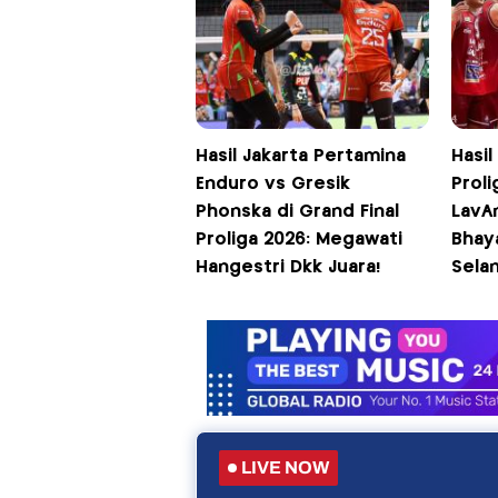
Hasil Jakarta Pertamina
Hasil
Enduro vs Gresik
Proli
Phonska di Grand Final
LavA
Proliga 2026: Megawati
Bhaya
Hangestri Dkk Juara!
Sela
LIVE NOW