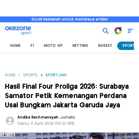
Scroll kebawah untuk membaca artikel
HOME
F1
MOTO GP
NETTING
BASKET
SPORT L
HOME
SPORTS
SPORT LAIN
Hasil Final Four Proliga 2026: Surabaya
Samator Petik Kemenangan Perdana
Usai Bungkam Jakarta Garuda Jaya
Andika Rachmansyah
,
Jurnalis
Sabtu, 11 April 2026 |05:23 WIB