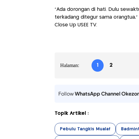
"Ada dorongan di hati. Dulu sewak
terkadang ditegur sama orangtua,”
Close Up USEE TV.
Halaman:
1
2
Follow
WhatsApp Channel Okezo
Topik Artikel :
Pebulu Tangkis Mualaf
Badmin