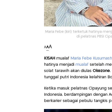
Maria Febe (kiri) terketuk hatinya men
di pelatnas PBSI Ci
A
A
A
KISAH
mualaf
Maria Febe Kusumastu
hatinya menjadi
mualaf
setelah mel
solat tarawih akan diulas
Okezone.
tunggal putri Indonesia kelahiran 
Ketika masuk pelatnas Cipayung se
Indonesia, berdampingan dengan Adr
berkarier sebagai pebulu tangkis pr