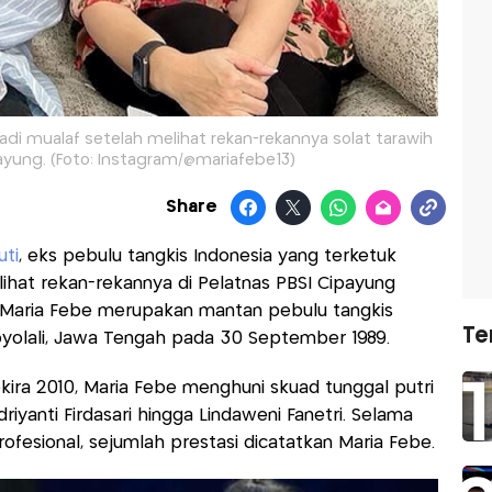
jadi mualaf setelah melihat rekan-rekannya solat tarawih
payung. (Foto: Instagram/@mariafebe13)
Share
ti
, eks pebulu tangkis Indonesia yang terketuk
ihat rekan-rekannya di Pelatnas PBSI Cipayung
Maria Febe merupakan mantan pebulu tangkis
Te
Boyolali, Jawa Tengah pada 30 September 1989.
kira 2010, Maria Febe menghuni skuad tunggal putri
iyanti Firdasari hingga Lindaweni Fanetri. Selama
ofesional, sejumlah prestasi dicatatkan Maria Febe.