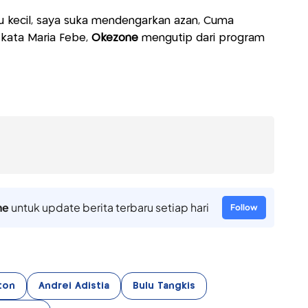
tu kecil, saya suka mendengarkan azan, Cuma
 kata Maria Febe,
Okezone
mengutip dari program
ne
untuk update berita terbaru setiap hari
Follow
ton
Andrei Adistia
Bulu Tangkis