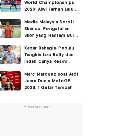
World Championships
2026: Alwi Farhan Lalui
Jalur Berat, Fajar/Fikri
Media Malaysia Soroti
Dapat
Bye
Skandal Pengaturan
Skor yang Hantam Bulu
Tangkis Indonesia,
Kabar Bahagia, Pebulu
Libatkan Jafar/Felisha!
Tangkis Leo Rolly dan
Indah Cahya Resmi
Nikah di Mekkah!
Marc Marquez soal Jadi
Juara Dunia MotoGP
2026: 1 Gelar Tambahan
Tidak Mengubah Hidup
Saya
Advertisement