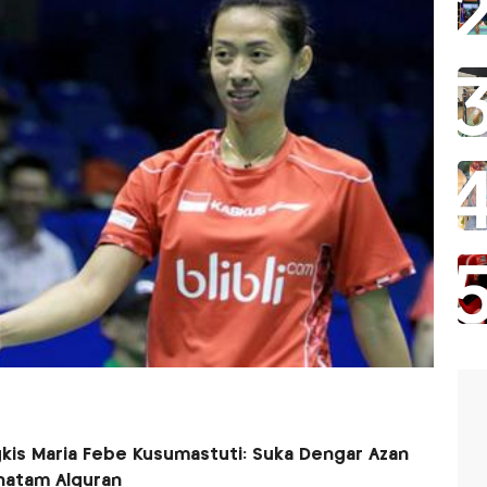
gkis Maria Febe Kusumastuti: Suka Dengar Azan
Khatam Alquran