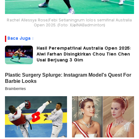
Rachel Allessya Rose/Febi Setianingrum lolos semifinal Australia
Open 2025. (Foto: X/@INABadminton)
Baca Juga :
Hasil Perempatfinal Australia Open 2025:
Alwi Farhan Disingkirkan Chou Tien Chen
Usai Berjuang 3 Gim