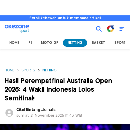
Scroll kebawah untuk membaca artikel
HOME
F1
MOTO GP
NETTING
BASKET
SPORT L
HOME
SPORTS
NETTING
Hasil Perempatfinal Australia Open
2025: 4 Wakil Indonesia Lolos
Semifinal!
Cikal Bintang
,
Jurnalis
Jum'at, 21 November 2025 |11:43 WIB