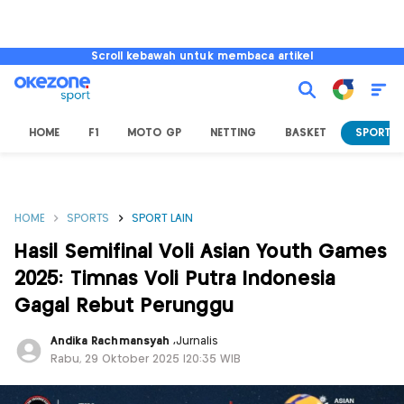
Scroll kebawah untuk membaca artikel
HOME
F1
MOTO GP
NETTING
BASKET
SPORT L
HOME
SPORTS
SPORT LAIN
Hasil Semifinal Voli Asian Youth Games
2025: Timnas Voli Putra Indonesia
Gagal Rebut Perunggu
Andika Rachmansyah
,
Jurnalis
Rabu, 29 Oktober 2025 |20:35 WIB