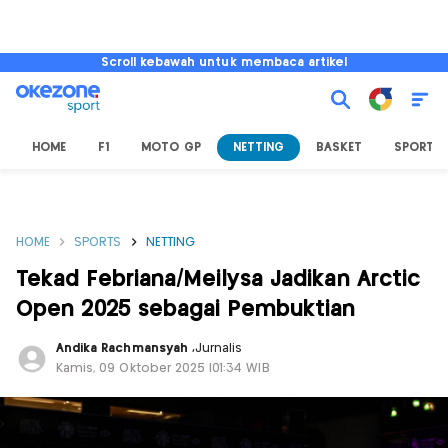
Scroll kebawah untuk membaca artikel
HOME
F1
MOTO GP
NETTING
BASKET
SPORT L
HOME
SPORTS
NETTING
Tekad Febriana/Meilysa Jadikan Arctic
Open 2025 sebagai Pembuktian
Andika Rachmansyah
,
Jurnalis
Kamis, 09 Oktober 2025 |01:34 WIB