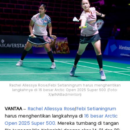
Rachel Allessya Rose/Febi Setianingrum harus menghentikan
langkahnya di 16 besar Arctic Open 2025 Super 500 (Foto:
X/@INABadminton)
VANTAA –
Rachel Allessya Rose
/
Febi Setianingrum
harus menghentikan langkahnya di
16 besar Arctic
Open 2025 Super 500
. Mereka tumbang di tangan