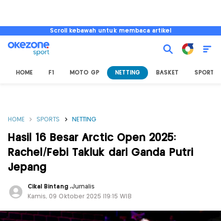
Scroll kebawah untuk membaca artikel
HOME
F1
MOTO GP
NETTING
BASKET
SPORT L
HOME
SPORTS
NETTING
Hasil 16 Besar Arctic Open 2025:
Rachel/Febi Takluk dari Ganda Putri
Jepang
Cikal Bintang
,
Jurnalis
Kamis, 09 Oktober 2025 |19:15 WIB