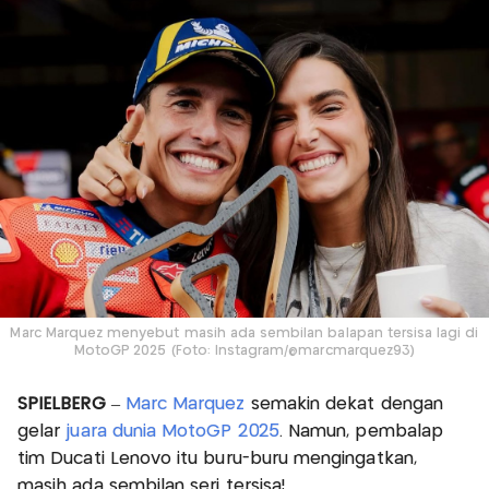
Marc Marquez menyebut masih ada sembilan balapan tersisa lagi di
MotoGP 2025 (Foto: Instagram/@marcmarquez93)
SPIELBERG
–
Marc Marquez
semakin dekat dengan
gelar
juara dunia MotoGP 2025
. Namun, pembalap
tim Ducati Lenovo itu buru-buru mengingatkan,
masih ada sembilan seri tersisa!