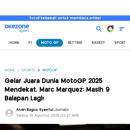
Scroll kebawah untuk membaca artikel
HOME
F1
MOTO GP
NETTING
BASKET
SPORT L
HOME
SPORTS
MOTOGP
Gelar Juara Dunia MotoGP 2025
Mendekat, Marc Marquez: Masih 9
Balapan Lagi!
Andri Bagus Syaeful
,
Jurnalis
Selasa, 19 Agustus 2025 |22:23 WIB