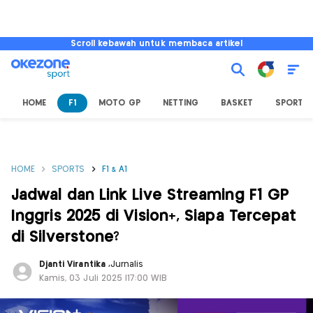
Scroll kebawah untuk membaca artikel
HOME
F1
MOTO GP
NETTING
BASKET
SPORT L
HOME
SPORTS
F1 & A1
Jadwal dan Link Live Streaming F1 GP
Inggris 2025 di Vision+, Siapa Tercepat
di Silverstone?
Djanti Virantika
,
Jurnalis
Kamis, 03 Juli 2025 |17:00 WIB