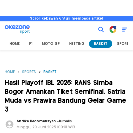
Scroll kebawah untuk membaca artikel
HOME
F1
MOTO GP
NETTING
BASKET
SPORT L
HOME
SPORTS
BASKET
Hasil Playoff IBL 2025: RANS Simba
Bogor Amankan Tiket Semifinal, Satria
Muda vs Prawira Bandung Gelar Game
3
Andika Rachmansyah
,
Jurnalis
Minggu, 29 Juni 2025 |00:01 WIB