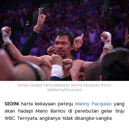
Simak berapa harta kekayaan Manny Pacquiao (Foto:
X/@MannyPacquiao)
SEGINI
harta kekayaan petinju
Manny Pacquiao
yang
akan hadapi Mario Barrios di perebutan gelar tinju
WBC. Ternyata, angkanya tidak disangka-sangka.