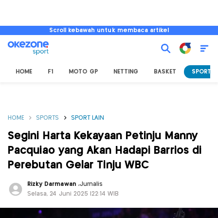
Scroll kebawah untuk membaca artikel
HOME
F1
MOTO GP
NETTING
BASKET
SPORT L
HOME
SPORTS
SPORT LAIN
Segini Harta Kekayaan Petinju Manny
Pacquiao yang Akan Hadapi Barrios di
Perebutan Gelar Tinju WBC
Rizky Darmawan
,
Jurnalis
Selasa, 24 Juni 2025 |22:14 WIB